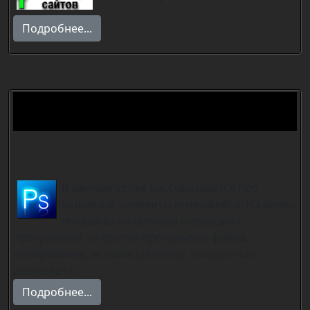
Подробнее...
Основы фотошоп. Adobe
Photoshop
В данном уроке рассказывается про
основные элементы интерфейса. На видео
показаны начальные операции с
программой: открытие программы, файла,
копирование, вставка (вклейка), сохранение
результата.
Подробнее...