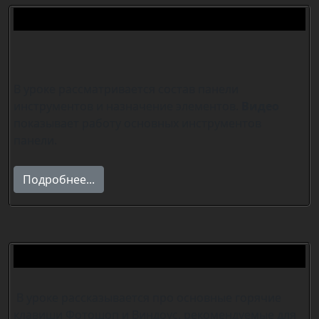
Панель инструментов Photoshop
В уроке рассматривается состав панели
инструментов и назначение элементов.
Видео
показывает работу основных инструментов
панели.
Подробнее...
Горячие клавиши фотошоп
В уроке рассказывается про основные горячие
клавиши Фотошоп и Виндоус, рекомендуемые для