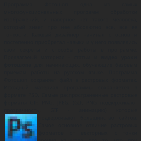
Программа Фотошоп одна из самых
многофункциональных программ обработки
изображений, и наверное нет такого человека,
который знает про нее абсолютно все, все ее
тонкости. Каждый дизайнер начинал с основ и
постепенно приобретал навыки и у него появлялись
свои секреты и способы работы в программе.
Предлагаеый материал - статьи и
видео уроки
фотошопа
для начинающих, обучающие базовым
приемам работы на русском языке. Программа
Фотошоп сохраняет файл в растровых форматах.
Исходный материал программы сохраняется в
формате PSD. Самые распространенные растровые
форматы GIF, PNG, JPEG, (GIF, PNG поддерживают
прозрачность, GIF - анимацию) которые
поддерживают большинство сайтов.
Самое основное отличие растровых
форматов от векторных, с точки
зрения качества, это то, что при