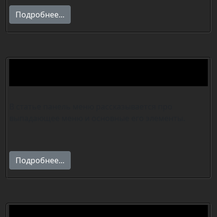
Подробнее...
Панель меню программы Adobe
Photoshop.
В статье панель меню рассказывается про
выпадающее меню и основные его элементы.
Подробнее...
Русские шрифты для фотошопа.