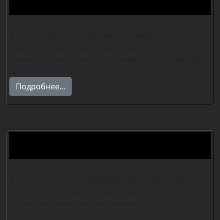
Скачать шрифты для фотошопа.
В статье можно посмотреть примеры
кириллических и латинских шрифтов для фотошоп,
скачать и узнать как их установить в Windows XP и
Seven.
Подробнее...
Урок Окно слои фотошоп.
Window Layers Photoshop.
В статье Окно слои (Window Layers) описывается
состав и основные функции окна СЛОИ с
иллюстрациями свойств элементов.