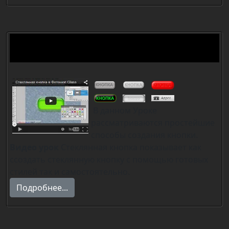
Урок.Как сделать кнопки в
фотошоп
В данном Уроке
рассматриваются простейшие
способы создания кнопки.
Видео урок
Стеклянная кнопка показывает как
ссоздать стеклянную кнопку с помощью готовых
стилей так и самостоятельно.
Подробнее...