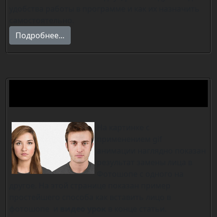
удобства работы в программе и как их назначить
самостоятельно.
Подробнее...
Вставить лицо в Photoshop
простым способом.+Видео.
На картинке с
применением gif
анимации наглядно показан
результат замены лица в
Фотошопе с одного на
другое. На этой странице показан пример
простейшего способа как вставить лицо в
фотошопе и
видео урок
в конце статьи.