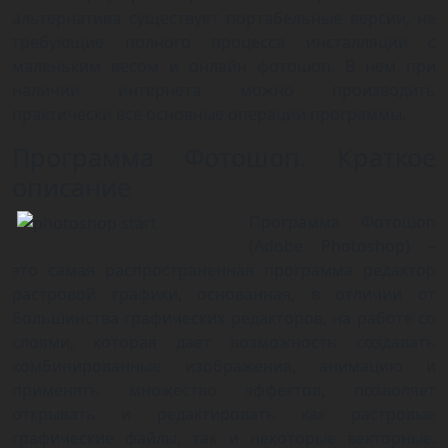
альтернатива существует портабельные версии, не
требующие полного процесса инсталляции с
маленьким весом и онлайн фотошоп. В нем при
наличии интернета можно производить
практически все основные операции программы.
Программа Фотошоп. Краткое
описание
Программа Фотошоп
(Adobe Photoshop) –
это самая распространенная программа редактор
растровой графики, основанная, в отличии от
большинства графических редакторов, на работе со
слоями, которая дает возможность создавать
комбинированные изображения, анимацию и
применять множество эффектов, позволяет
открывать и редактировать как растровые
графические файлы, так и некоторые векторные.