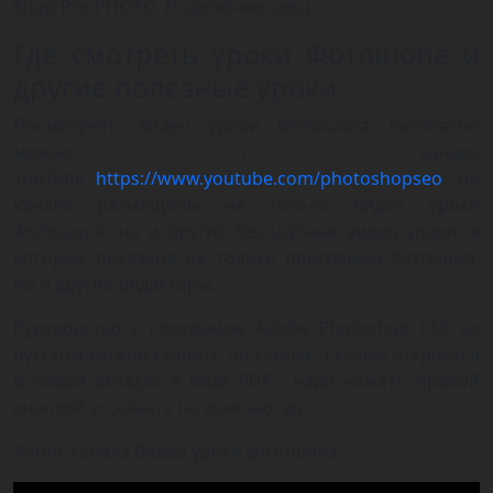
Shop Pro PHOTO. Подробнее здесь.
Где смотреть уроки Фотошопа и
другие полезные уроки
Посмотреть видео уроки Фотошопа бесплатно
можно с канала
YouTube
https://www.youtube.com/photoshopseo
. На
канале размещены не только видео уроки
Фотошопа, но и другие бесплатные видео уроки, в
которых показана не только программа Фотошоп,
но и другие редакторы.
Руководство к программе Adobe Photoshop CS6 на
русском можно скачать по ссылке. Ссылка откроется
в новой вкладке в виде PDF . надо нажать правой
кнопкой и скачать на компьютер.
Анонс канала Видео уроки фотошопа: