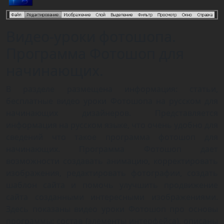
Видео-уроки фотошопа.
Программа Фотошоп для
начинающих.
В разделе размещена информация: статьи,
бесплатные видео уроки Фотошопа на русском для
начинающих дизайнеров. Представляется
информация на русском языке, что очень удобно для
сведений что такое программа фотошоп для
начинающих. Программа Фотошоп дает
возможности создавать анимацию, корректировать
изображения, редактировать фотографии, создать
шаблон сайта и помочь улучшить продвижение
сайта созданными интересными изображениями.
Здесь показаны видео уроки Фотошоп про основы
программы: состав (элементы интерфейса), описаны