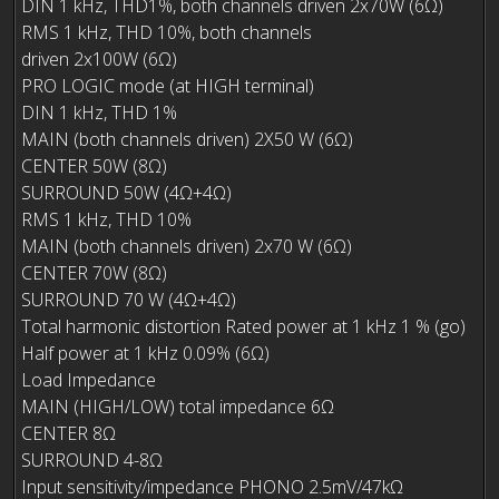
DIN 1 kHz, THD1%, both channels driven 2x70W (6Ω)
RMS 1 kHz, THD 10%, both channels
driven 2x100W (6Ω)
PRO LOGIC mode (at HIGH terminal)
DIN 1 kHz, THD 1%
MAIN (both channels driven) 2X50 W (6Ω)
CENTER 50W (8Ω)
SURROUND 50W (4Ω+4Ω)
RMS 1 kHz, THD 10%
MAIN (both channels driven) 2x70 W (6Ω)
CENTER 70W (8Ω)
SURROUND 70 W (4Ω+4Ω)
Total harmonic distortion Rated power at 1 kHz 1 % (go)
Half power at 1 kHz 0.09% (6Ω)
Load Impedance
MAIN (HIGH/LOW) total impedance 6Ω
CENTER 8Ω
SURROUND 4-8Ω
Input sensitivity/impedance PHONO 2.5mV/47kΩ