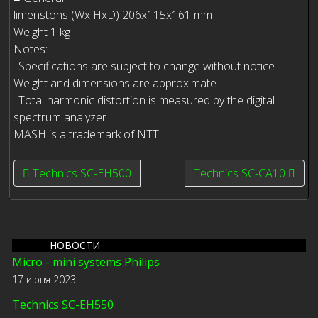
limenstons (Wx HxD) 206x115x161 mm
Weight 1 kg
Notes:
. Specifications are subject to change without notice.
Weight and dimensions are approximate.
. Total harmonic distortion is measured by the digital
spectrum analyzer.
MASH is a trademark of NTT.
Previous article: Technics SC-EH500
Next article: Technics S
Technics SC-EH500
Technics SC-CA10
НОВОСТИ
Micro - mini systems Philips
17 июня 2023
Technics SC-EH550