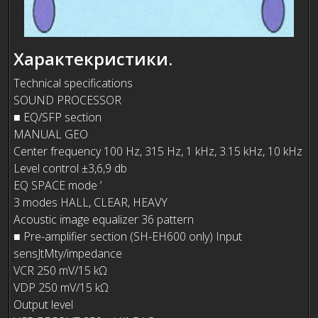
Характекристики.
Technical specifications
SOUND PROCESSOR
■ EQ/SFP section
MANUAL GEO
Center frequency 100 Hz, 315 Hz, 1 kHz, 3.15 kHz, 10 kHz
Level control ±3,6,9 db
EQ SPACE mode ’
3 modes HALL, CLEAR, HEAVY
Acoustic image equalizer 36 pattern
■ Pre-amplifier section (SH-EH600 only) Input
sensJtMty/impedance
VCR 250 mV/15 kΩ
VDP 250 mV/15 kΩ
Output level