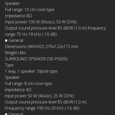
Speaker
Full range: 10 cm cone type
Impedance 8Ω
Input power 100 W (Music), 50 W (DIN)
Output sound pressure level 85 dB/W (1.0 m) frequency
range 75 Hz-18 kHz (-16 dB)
■ General
Dimensions (WXHXD) 270x122x172 mm
Weight i.6ks
SURROUND SPEAKER (SB-PS600)
Tуре
1 way, 1 speaker. Dipole type
Speaker
Full range: 8 cm cone type
impedance 4Ω
input power 50 W (Music), 25 W (DIN)
Output sound pressure level 85 dB/W (1,0 m)
Frequency range 190 Hz-20 kHz (-16 dB)
■ General