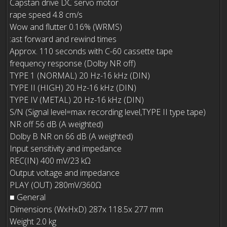
Capstan drive DC servo motor
rape speed 4.8 cm/s
Wow and flutter 0.16% (WRMS)
:ast forward and rewind times
Approx. 110 seconds with C-60 cassette tape
frequency response (Dolby NR off)
TYPE 1 (NORMAL) 20 Hz-16 kHz (DIN)
TYPE II (HIGH) 20 Hz-16 kHz (DIN)
TYPE IV (METAL) 20 Hz-16 kHz (DIN)
S/N (Signal level=max recording level,TYPE II type tape)
NR off 56 dB (A weighted)
Dolby В NR on 66 dB (A weighted)
Input sensitivity and impedance
REC(IN) 400 mV/23 kΩ
Output voltage and impedance
PLAY (OUT) 280mV/360Ω
■ General
Dimensions (WxHxD) 287x 118.5x 277 mm
Weight 2.0 kg