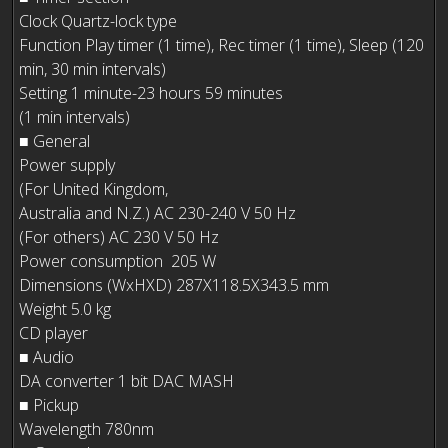
Clock Quartz-lock type
Function Play timer (1 time), Rec timer (1 time), Sleep (120
min, 30 min intervals)
Setting 1 minute-23 hours 59 minutes
(1 min intervals)
■ General
Power supply
(For United Kingdom,
Australia and N.Z.) AC 230-240 V 50 Hz
(For others) AC 230 V 50 Hz
Power consumption 205 W
Dimensions (WxHXD) 287X118.5X343.5 mm
Weight 5.0 kg
CD player
■ Audio
DA converter 1 bit DAC MASH
■ Pickup
Wavelength 780nm