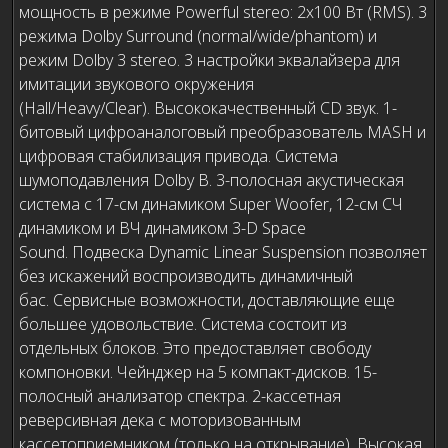
мощность в режиме Powerful stereo: 2x100 Вт (RMS). 3
режима Dolby Surround (normal/wide/phantom) и
режим Dolby 3 stereo. 3 настройки эквалайзера для
имитации звукового окружения
(Hall/Heavy/Clear). Высококачественный CD звук. 1-
битовый цифроаналоговый преобразователь MASH и
цифровая стабилизация привода. Система
шумоподавления Dolby В. 3-полосная акустическая
система с 17-см динамиком Super Woofer, 12-см СЧ
динамиком и ВЧ динамиком 3-D Space
Sound. Подвеска Dynamic Linear Suspension позволяет
без искажений воспроизводить динамичный
бас. Сервисные возможности, доставляющие еще
большее удовольствие. Система состоит из
отдельных блоков. Это предоставляет свободу
компоновки. Чейнджер на 5 компакт-дисков. 15-
полосный анализатор спектра. 2-кассетная
реверсивная дека с моторизованным
кассетоприемником (только на открывание). Высокая