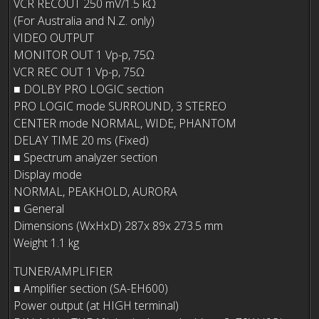
VCR RECOUT 250 mV/1.5 kΩ
(For Australia and N.Z. only)
VIDEO OUTPUT
MONITOR OUT 1 Vp-p, 75Ω
VCR REC OUT 1 Vp-p, 75Ω
■ DOLBY PRO LOGIC section
PRO LOGIC mode SURROUND, 3 STEREO
CENTER mode NORMAL, WIDE, PHANTOM
DELAY TIME 20 ms (Fixed)
■ Spectrum analyzer section
Display mode
NORMAL, PEAKHOLD, AURORA
■ General
Dimensions (WxHxD) 287x 89x 273.5 mm
Weight 1.1 kg
TUNER/AMPLIFIER
■ Amplifier section (SA-EH600)
Power output (at HIGH terminal)