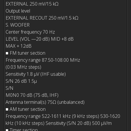
EXTERNAL 250 mV/15 kΩ
Output level
EXTERNAL RECOUT 250 mV/1.5 kΩ
S. WOOFER
Center frequency 70 Hz
LEVEL (VOL —20 dB) MID +8 dB
MAX + 12dB
■ FM tuner section
Frequency range 87.50-108.00 MHz
(0.03 MHz steps)
Sensitivity 1.8 μV (IHF usable)
S/N 26 dB 1.5μ
S/N
M0N0 70 dB (75 dB, IHF)
Antenna terminal(s) 75Ω (unbalanced)
■ AM tuner section
Frequency range 522-1611 kHz (9 kHz steps) 530-1620
kHz (10 kHz steps) Sensitivity (S/N 20 dB) 500 μV/m
■ Timer section