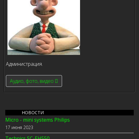
Администрация.
Next article: Аудио, фото, видео
Аудио, фото, видео
НОВОСТИ
Micro - mini systems Philips
17 июня 2023
Technics SC-EH550