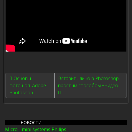
Previous article: Основы фотошоп. Adobe Photoshop
Next article: Вставить лицо в P
Основы
Вставить лицо в Photoshop
фотошоп. Adobe
простым способом.+Видео.
Photoshop
НОВОСТИ
Micro - mini systems Philips