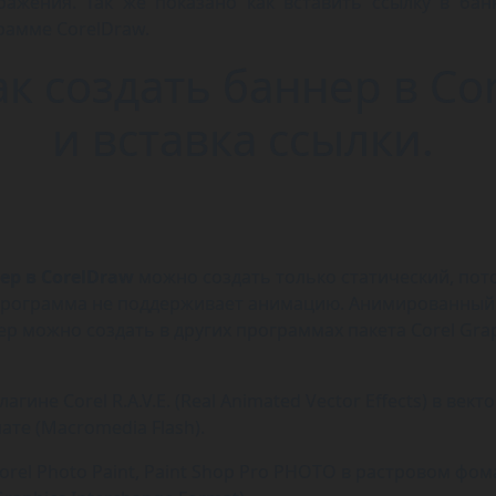
ражения. Так же показано как вставить ссылку в бан
рамме CorelDraw.
ак создать баннер в Cor
и вставка ссылки.
ер в CorelDraw
можно создать только статический, пот
программа не поддерживает анимацию. Анимированный
ер можно создать в других программах пакета Corel Gra
плагине Corel R.A.V.E. (Real Animated Vector Effects) в век
ате (Macromedia Flash).
Corel Photo Paint, Paint Shop Pro PHOTO в растровом фом