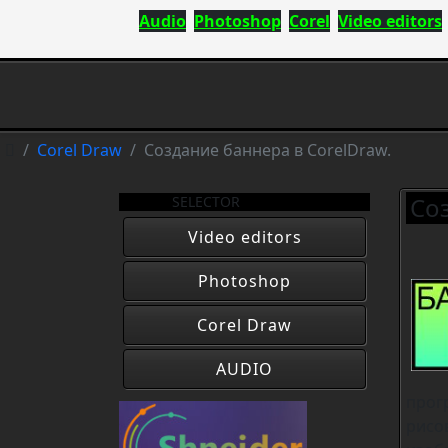
Audio
Photoshop
Corel
Video editors
Corel Draw
Создание баннера в CorelDraw.
Со
SELECTOR
Video editors
Photoshop
Corel Draw
AUDIO
прог
рисо