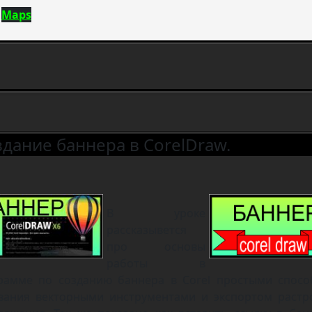
Maps
здание баннера в CorelDraw.
В уроке
рассказывется
про основы
работы в
рамме по созданию баннера в Corel простыми спосо
вания векторными инструментами и экспортом растр