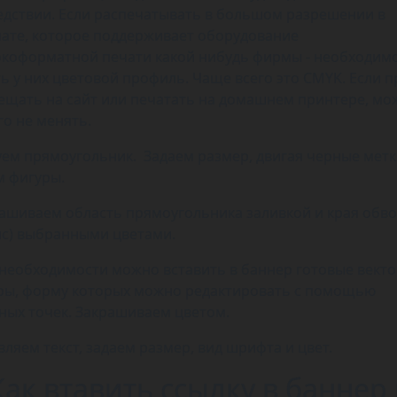
едствии. Если распечатывать в большом разрешении в
ате, которое поддерживает оборудование
коформатной печати какой нибудь фирмы - необходим
ть у них цветовой профиль. Чаще всего это CMYK. Если п
ещать на сайт или печатать на домашнем принтере, мо
го не менять.
ем прямоугольник. Задаем размер, двигая черные метк
м фигуры.
ашиваем область прямоугольника заливкой и края обв
ис) выбранными цветами.
необходимости можно вставить в баннер готовые вект
ры, форму которых можно редактировать с помощью
ных точек. Закрашиваем цветом.
вляем текст, задаем размер, вид шрифта и цвет.
Как втавить ссылку в баннер 