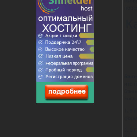
изоб
поог
K
Банн
что 
банн
Suite:
1. В 
форм
2. В 