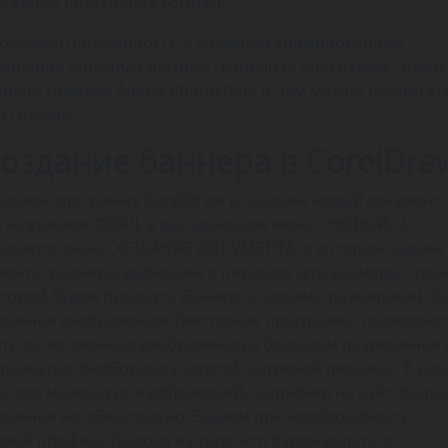
Graphics Interchange Format).
ольшую популярность в создании анимированных
баннеров получила распространенная программа - реда
ровой графики Adobe Photoshop, о чем можно прочитат
странице.
оздание баннера в CorelDra
ываем программу CorelDraw и создаем новый документ. 
 нажимаем ФАЙЛ, в выпадающем меню - НОВЫЙ, 2.
ывается окно СОЗДАНИЕ ДОКУМЕНТА, в котором задаем
мента, размеры выбираем в пикселях (это размеры стра
оторой будем рисовать баннер со своими размерами). З
ешение изображения. Векторные программы позволяют
ать качественные изображения в большом разрешении 
, плакатов, билбордов и другой наружной рекламы. В на
ае для маленьких изображений, например на сайт, боль
ешение не обязательно. Задаем при необходимости
вой профиль (исходя из того, что будем делать в