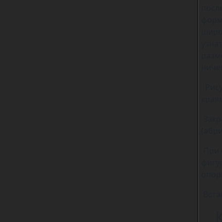
посл
форм
широ
узна
разм
ниче
Рису
края
Закр
(абр
При 
фигу
опор
Вста