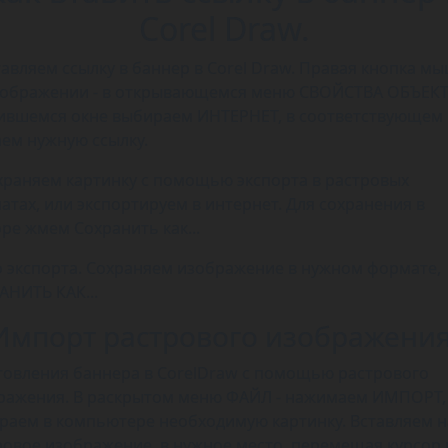
Corel Draw.
тавляем ссылку в баннер в Corel Draw. Правая кнопка м
зображении - в открывающемся меню СВОЙСТВА ОБЪЕКТА
ившемся окне выбираем ИНТЕРНЕТ, в соответствующем
аем нужную ссылку.
охраняем картинку с помощью экспорта в растровых
атах, или экспортируем в интернет. Для сохранения в
ре жмем Сохранить как...
 экспорта. Сохраняем изображение в нужном формате,
АНИТЬ КАК...
Импорт растрового изображения
товления баннера в CorelDraw с помощью растрового
ражения. В раскрытом меню ФАЙЛ - нажимаем ИМПОРТ,
раем в компьютере необходимую картинку. Вставляем 
ровое изображение в нужное место, перемещая курсор 