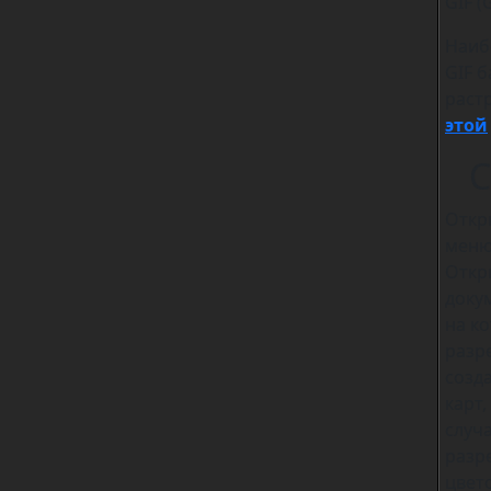
GIF (
Наиб
GIF 
раст
этой
С
Откр
меню
Откр
доку
на к
разр
созд
карт
случ
разр
цвето