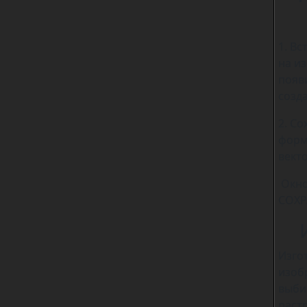
1. Вс
на и
появ
созд
2. С
форм
векто
Окно
СОХР
Изго
изоб
выби
раст