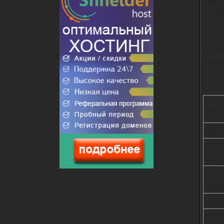
виде
что
проп
реда
соот
техн
фор
QVG
SIF 
SIF)
CIF 
Vide
WQV
[MPE