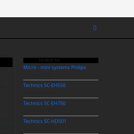
НОВОСТИ
Micro - mini systems Philips
17 июня 2023
 и
Technics SC-EH550
ля
28 августа 2022
Technics SC-EH750
28 августа 2022
орон.
Technics SC-HD501
ьма в
28 августа 2022