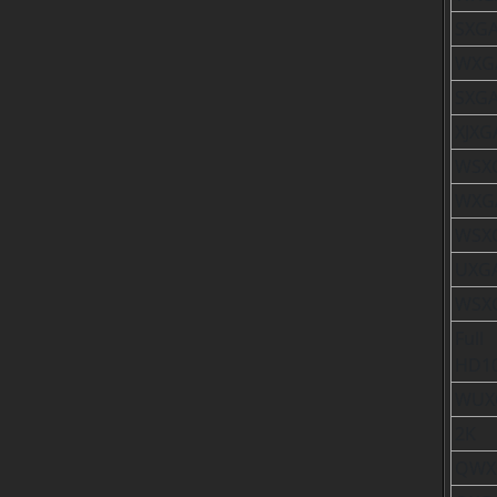
SXG
WXG
SXG
XJXG
WSXG
WXG
WSX
UXG
WSX
Full
HD1
WUX
2K
QWX