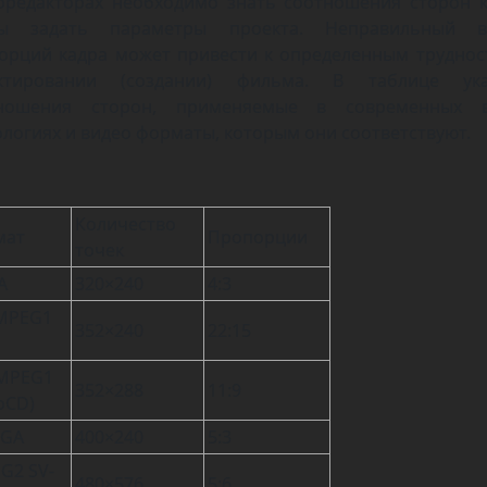
оредакторах необходимо знать соотношения сторон к
бы задать параметры проекта. Неправильный в
орций кадра может привести к определенным труднос
ктировании (создании) фильма. В таблице ук
ношения сторон, применяемые в современных 
ологиях и видео форматы, которым они соответствуют.
Количество
мат
Пропорции
точек
A
320×240
4:3
(MPEG1
352×240
22:15
(MPEG1
352×288
11:9
oCD)
GA
400×240
5:3
G2 SV-
480×576
5:6