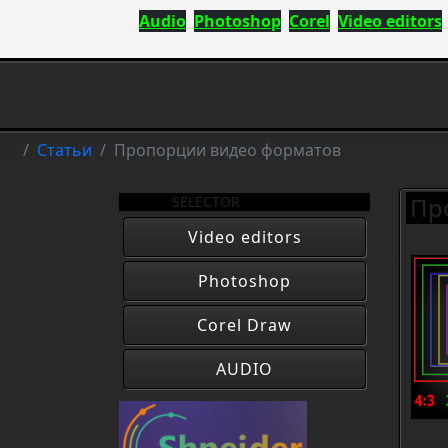
Audio
Photoshop
Corel
Video editors
Статьи
Пропорции видео форматов
Пр
SELECTOR
Video editors
Photoshop
Corel Draw
AUDIO