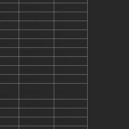
A
1280×1024
5:4
A+
1440×900
8:5
A+
1400×1050
4:3
A
1536×960
8:5
A (?)
1536×1024
3:2
A++
1600×900
16:9
GA
1600×1024
25:16
A
1600×1200
4:3
GA+
1680×1050
8:5
1920×1080
16:9
080p
GA
1920×1200
8:5
2048x1080
256:135
GA
2048×1152
16:9