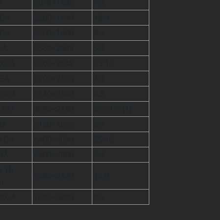
A
2048×1536
4:3
GA
2560×1440
16:9
GA
2560×1600
8:5
GA
2560×2048
5:4
XGA
3200×2048
25:16
GA
3200×2400
4:3
XGA
3840×2400
8:5
a HD
4096×2160
256:135[1]
GA
5120×4096
5:4
XGA
6400×4096
25:16
GA
6400×4800
4:3
r Hi-
7680×4320
16:9
on
XGA
7680×4800
8:5