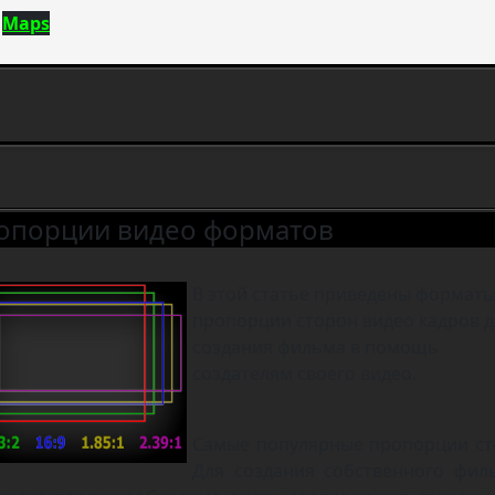
Maps
опорции видео форматов
В этой статье приведены форматы
пропорции сторон видео кадров д
создания фильма в помощь
создателям своего видео.
Самые популярные пропорции ст
Для создания собственного фил