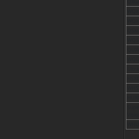
QXG
WQX
WQX
QSX
WQS
QUX
WQU
Ultr
HSX
WHS
HUX
Supe
Visi
WHU