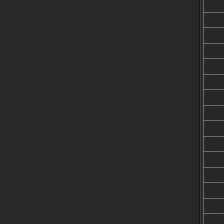
CD]
HVG
HVG
nHD
VGA
WVG
SVG
FWV
qHD
WSV
XGA
XGA
WXV
HD 7
WXG