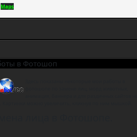
Maps
боты в Фотошоп
Здесь показаны некоторые мои работы в
фотошопе по замене лиц, морд животных,
анимация, баннера и для раздичных сайтов н
з. Картинки можно увеличить, кликнув по ним мышкой.
мена лица в Фотошопе.