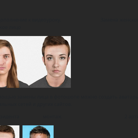
олнение к видеоуроку. Замена женског
кое лицо
мощью замены лица в фотошопе можно создать аватары
льных сетей и других сайтов.
президента монтаж 2 артис