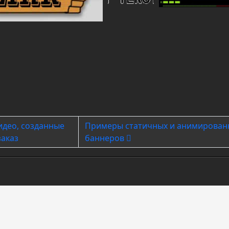
vious article: Видео, созданные на заказ
Next article: Примеры статичных 
идео, созданные
Примеры статичных и анимирован
заказ
баннеров