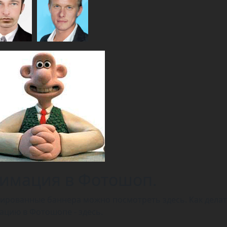
имация в Фотошоп.
ированные баннера можно посмотреть здесь. Как дела
ацию в Фотошопе - здесь.