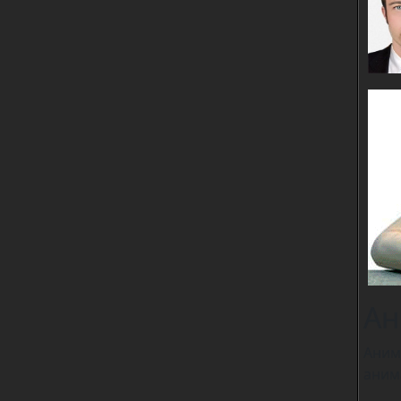
Ан
Аним
аним