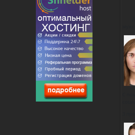
Доп
мужс
С по
социа
3 