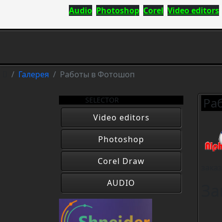
Audio
Photoshop
Corel
Video editors
Галерея
Работы в Фотошоп
Ра
SELECTOR
Video editors
Photoshop
Corel Draw
зака
AUDIO
За