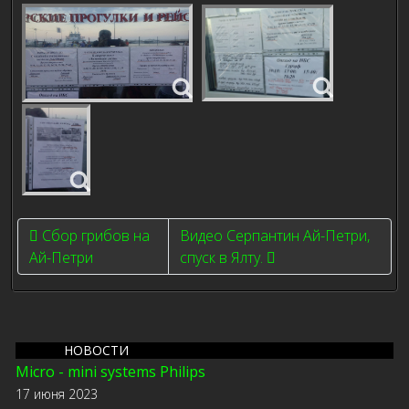
Previous article: Сбор грибов на Ай-Петри
Next article: Видео Серпантин Ай-П
Сбор грибов на
Видео Серпантин Ай-Петри,
Ай-Петри
спуск в Ялту.
НОВОСТИ
Micro - mini systems Philips
17 июня 2023